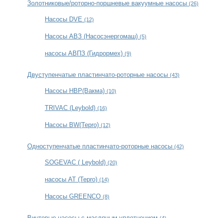
Золотниковые/роторно-поршневые вакуумные насосы
(26)
Насосы DVE
(12)
Насосы АВЗ (Насосэнергомаш)
(5)
насосы АВПЗ (Гидрормех)
(9)
Двуступенчатые пластинчато-роторные насосы
(43)
Насосы НВР(Вакма)
(10)
TRIVAC (Leybold)
(16)
Насосы BW(Tepro)
(12)
Одноступенчатые пластинчато-роторные насосы
(42)
SOGEVAC ( Leybold)
(20)
насосы AT (Tepro)
(14)
Насосы GREENCO
(8)
Винтовые насосы с масляным уплотнением
(4)