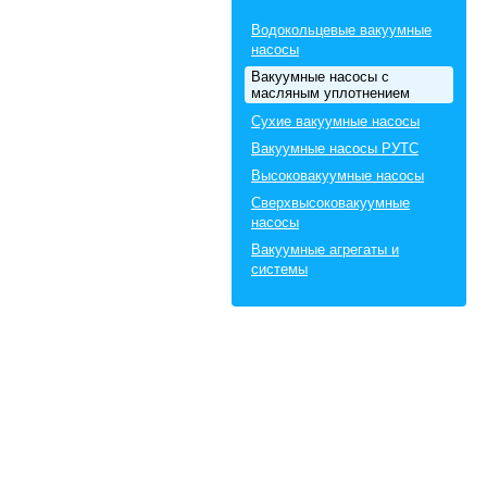
Водокольцевые вакуумные
насосы
Вакуумные насосы с
масляным уплотнением
Сухие вакуумные насосы
Вакуумные насосы РУТС
Высоковакуумные насосы
Сверхвысоковакуумные
насосы
Вакуумные агрегаты и
системы
Агрегаты центрального
вакуума
Комплектующие для
вакуумных насосов