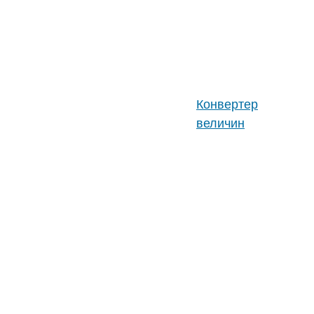
Течеискатели
Неликвиды вакуумной
техники
Конвертер
величин