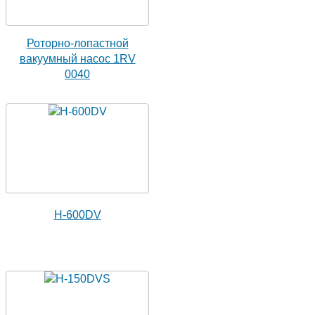
Роторно-лопастной
вакуумный насос 1RV
0040
H-600DV