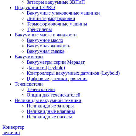
Затворы вакуумные ЗВПлП
Продукция TEPRO
Вакуумные упаковочные машинки
Линии термоформовки
Термоформовочные машины
Трейсилеры
Вакуумные масла и жидкости
Вакуумное масло
Вакуумная жидкость
Вакуумная смазка
Вакуумметры
Вакууметры серии Мерадат
Датчики (Leybold)
Контроллеры вакуумных датчиков (Leybold)
Цифровые датчики давления
Течеискатели
Течеискатели
Опции для течеискателей
Неликвиды вакуумной техники
Неликвидные затворы
Неликвидные клапаны
Неликвидные насосы
Конвертер
величин