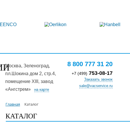
аталог
Услуги
Оплата и доставка
Ко
8 800 777 31 20
ИИ
Москва, Зелeноград,
753-08-17
пл.Шокина дом 2, стр.4,
+7 (499)
Заказать звонок
помещение XIII, завод
sale@vacservice.ru
«Ангстрем»
на карте
Главная
Каталог
КАТАЛОГ