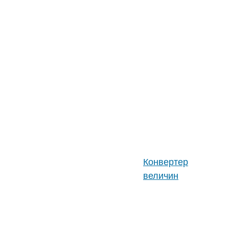
Вакуумные масла и
жидкости
Вакуумметры
Течеискатели
Неликвиды вакуумной
техники
Конвертер
величин