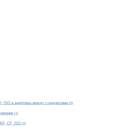
t), ISO и адаптеры между стандартами
(0)
оложения
(1)
KF, CF, ISO
(0)